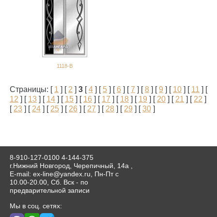
1118-В
Страницы: [
1
] [
2
]
3
[
4
] [
5
] [
6
] [
7
] [
8
] [
9
] [
10
] [
11
] [
12
] [
13
] [
14
] [
15
] [
16
] [
17
] [
18
] [
19
] [
20
] [
21
] [
22
]
[
23
] [
24
] [
25
] [
26
] [
27
] [
28
] [
29
] [
30
]
8-910-127-0100
4-144-375
г.Нижний Новгород, Черепичный, 14а ,
E-mail: ex-line@yandex.ru, Пн-Пт с
10.00-20.00, Сб. Вск - по
предварительной записи
Мы в соц. сетях: