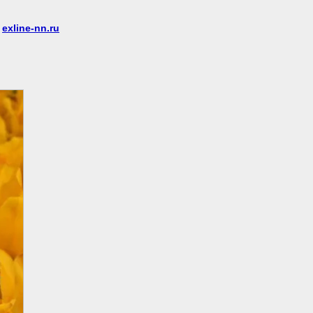
е
exline-nn.ru